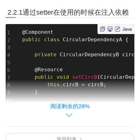
2.2.1通过setter在使用的时候在注入依赖
Java
public
class
CircularDependencyA
{
private
 CircularDependencyB circB
    @Resource

public
void
setCircB
(
CircularDepe
this
.
circB 
=
 circB
;
}
阅读剩余的28%
public
 CircularDependencyB 
getCir
return
 circB
;
}
}
返回列表