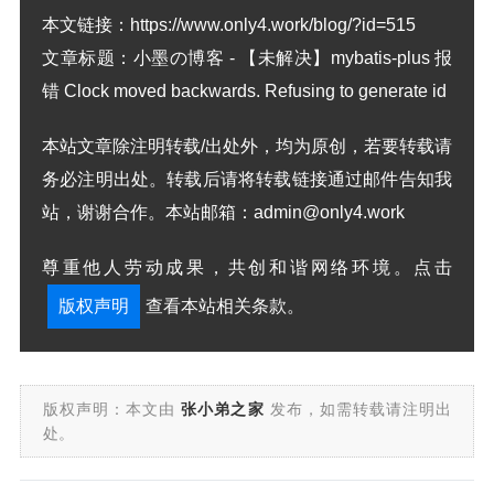
本文链接：
https://www.only4.work/blog/?id=515
文章标题：
小墨の博客 - 【未解决】mybatis-plus 报
错 Clock moved backwards. Refusing to generate id
本站文章除注明转载/出处外，均为原创，若要转载请
务必注明出处。转载后请将转载链接通过邮件告知我
站，谢谢合作。本站邮箱：admin@only4.work
尊重他人劳动成果，共创和谐网络环境。点击
版权声明
查看本站相关条款。
版权声明：本文由
张小弟之家
发布，如需转载请注明出
处。