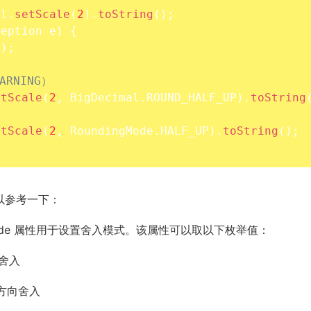
al
.
setScale
(
2
)
.
toString
(
)
;
ception
 e
)
{
(
)
;
ARNING）
etScale
(
2
,
 BigDecimal
.
ROUND_HALF_UP
)
.
toString
etScale
(
2
,
 RoundingMode
.
HALF_UP
)
.
toString
(
)
;
可以参考一下：
ndingMode 属性用于设置舍入模式。该属性可以取以下枚举值：
向舍入
零的方向舍入