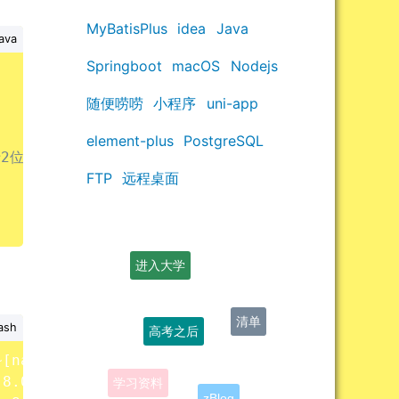
MyBatisPlus
idea
Java
ava
Springboot
macOS
Nodejs
随便唠唠
小程序
uni-app
element-plus
PostgreSQL
于2位，这里会报错
FTP
远程桌面
进入大学
高考之后
清单
ash
~
[
na:1.8.0_191
]
学习资料
.8.0_191
]
zBlog