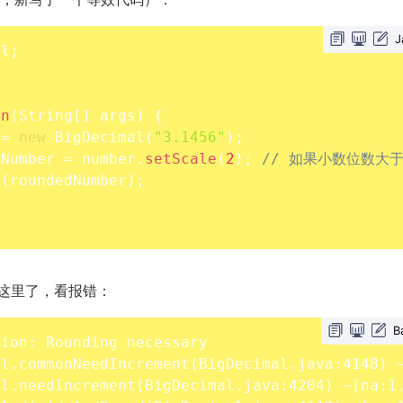
J
al
;
in
(
String
[
]
 args
)
{
 
=
new
BigDecimal
(
"3.1456"
)
;
dNumber 
=
 number
.
setScale
(
2
)
;
// 如果小数位数大
n
(
roundedNumber
)
;
2) 这里了，看报错：
B
ion: Rounding necessary

al.commonNeedIncrement
(
BigDecimal.java:4148
)
 
al.needIncrement
(
BigDecimal.java:4204
)
 ~
[
na:1