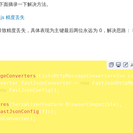
解决，下面摘录一下解决方法。
 js 精度丢失
 Long 导致精度丢失，具体表现为主键最后两位永远为 0，解决思路： 
J
ageConverters
(
List
<
HttpMessageConverter
<
?
>>
 c
nverter fastJsonConverter 
=
new
FastJsonHttpM
new
FastJsonConfig
(
)
;
ures
(
SerializerFeature
.
BrowserCompatible
)
;
FastJsonConfig
(
fjc
)
;
onConverter
)
;