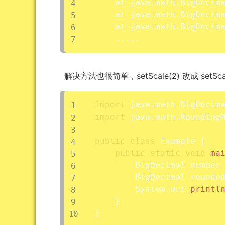
	at java.math.BigDecim
	at java.math.BigDecim
	at java.math.BigDecim
..
..
.
解决方法也很简单，setScale(2) 改成 setSca
import
 java
.
math
.
BigDecim
import
 java
.
math
.
Rounding
public
class
Example
{
public
static
void
ma
        BigDecimal number
        BigDecimal rounde
        System
.
out
.
printl
}
}