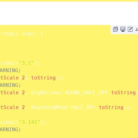
J
tring
[
]
 args
)
{
;
ecimal
(
"3.1"
)
;
ARNING）
etScale
(
2
)
.
toString
(
)
;
ARNING）
etScale
(
2
,
 BigDecimal
.
ROUND_HALF_UP
)
.
toString
etScale
(
2
,
 RoundingMode
.
HALF_UP
)
.
toString
(
)
;
ecimal
(
"3.141"
)
;
ARNING）