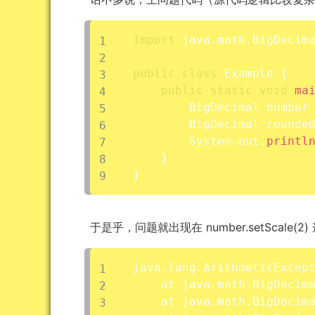
import
 java
.
math
.
BigDecim
public
class
Example
{
public
static
void
ma
        BigDecimal number
        BigDecimal rounde
        System
.
out
.
printl
}
}
于是乎，问题就出现在 number.setScale(
java.lang.ArithmeticExcept
	at java.math.BigDecim
	at java.math.BigDecim