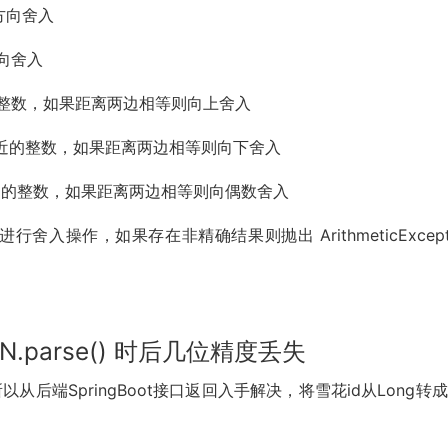
无穷方向舍入
方向舍入
 向最近的整数，如果距离两边相等则向上舍入
N: 向最近的整数，如果距离两边相等则向下舍入
N: 向最近的整数，如果距离两边相等则向偶数舍入
Y: 不进行舍入操作，如果存在非精确结果则抛出 ArithmeticExcept
.parse() 时后几位精度丢失
端SpringBoot接口返回入手解决，将雪花id从Long转成St