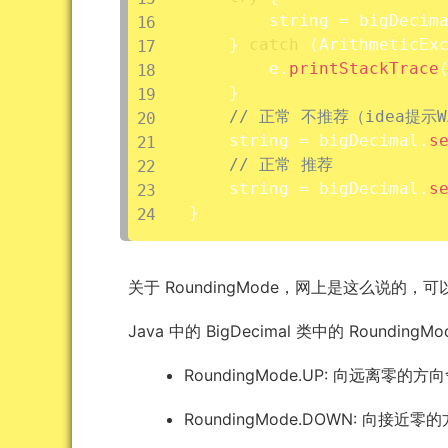
		string 
=
 bigDecim
}
catch
(
ArithmeticEx
		e
.
printStackTrace
}
// 正常 不推荐（idea提示W
	string 
=
 bigDecimal
.
s
// 正常 推荐
	string 
=
 bigDecimal
.
s
}
关于 RoundingMode，网上是这么说的，
Java 中的 BigDecimal 类中的 Rou
RoundingMode.UP: 向远离零的方
RoundingMode.DOWN: 向接近