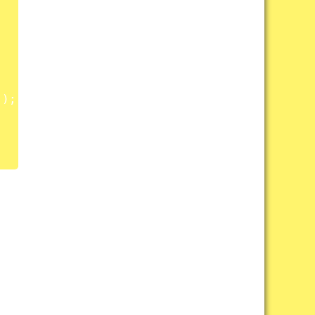
(
)
;