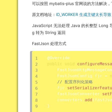
可以按照 mybatis-plus 官网说的方法
原文档地址：
ID_WORKER 生成主键太长导致
JavaScript 无法处理 Java 的长整型
g 转为 String 返回
FastJson 处理方式
public
void
configureMess
    FastJsonHttpMessageCo
    FastJsonConfig fjc 
=
// 配置序列化策略
    fjc
.
setSerializerFeat
    fastJsonConverter
.
set
    converters
.
add
(
fastJs
}