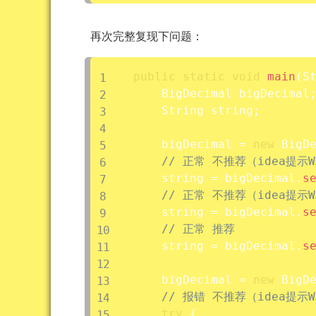
再次完整复现下问题：
public
static
void
main
(
S
	BigDecimal bigDecimal
	String string
;
	bigDecimal 
=
new
BigD
// 正常 不推荐（idea提示W
	string 
=
 bigDecimal
.
s
// 正常 不推荐（idea提示W
	string 
=
 bigDecimal
.
s
// 正常 推荐
	string 
=
 bigDecimal
.
s
	bigDecimal 
=
new
BigD
// 报错 不推荐（idea提示W
try
{