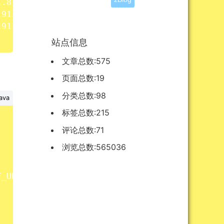
1.8.0_191
]
191
]
191
]
站点信息
文章总数:575
页面总数:19
分类总数:98
ava
标签总数:215
评论总数:71
浏览总数:565036
F_UP
)
;