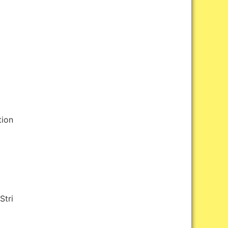
ion
ri