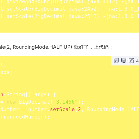
al.divideAndRound
(
BigDecimal.java:4112
)
 ~
[
na:
al.setScale
(
BigDecimal.java:2452
)
 ~
[
na:1.8.0_
al.setScale
(
BigDecimal.java:2512
)
 ~
[
na:1.8.0_
le(2, RoundingMode.HALF_UP) 就好了，上代码：
J
al
;
Mode
;
in
(
String
[
]
 args
)
{
 
=
new
BigDecimal
(
"3.1456"
)
;
dNumber 
=
 number
.
setScale
(
2
,
 RoundingMode
.
HAL
n
(
roundedNumber
)
;