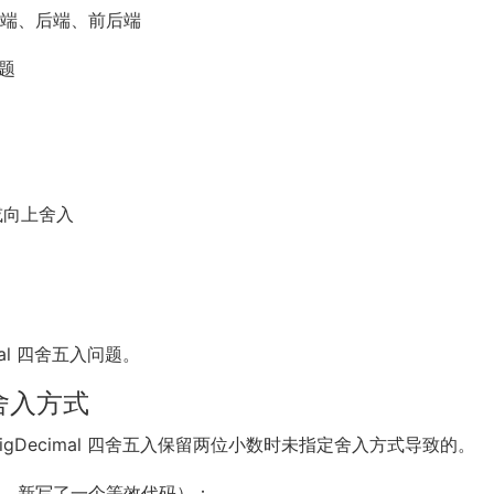
前端、后端、前后端
题
下或向上舍入
al 四舍五入问题。
定舍入方式
gDecimal 四舍五入保留两位小数时未指定舍入方式导致的。
杂，新写了一个等效代码）：