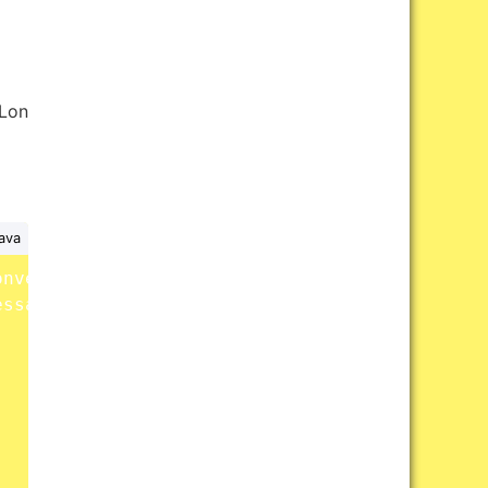
Lon
ava
onverters
)
{
essageConverter
(
)
;