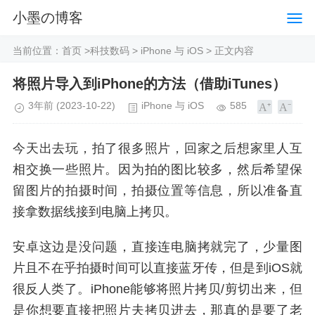
小墨の博客
当前位置：
首页
>
科技数码
>
iPhone 与 iOS
> 正文内容
将照片导入到iPhone的方法（借助iTunes）
3年前
(2023-10-22)
iPhone 与 iOS
585
今天出去玩，拍了很多照片，回家之后想家里人互
相交换一些照片。因为拍的图比较多，然后希望保
留图片的拍摄时间，拍摄位置等信息，所以准备直
接拿数据线接到电脑上拷贝。
安卓这边是没问题，直接连电脑拷就完了，少量图
片且不在乎拍摄时间可以直接蓝牙传，但是到iOS就
很反人类了。iPhone能够将照片拷贝/剪切出来，但
是你想要直接把照片夫拷贝进去，那真的是要了老