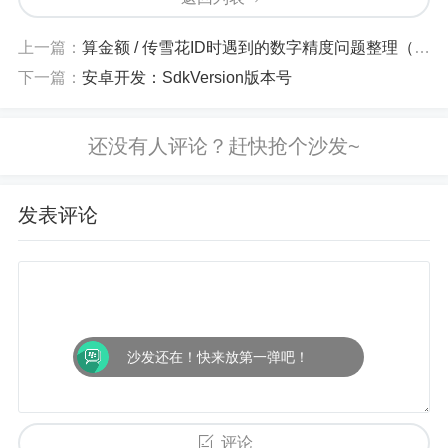
上一篇：
算金额 / 传雪花ID时遇到的数字精度问题整理（前端及后端）
下一篇：
安卓开发：SdkVersion版本号
发表评论
步骤2：进入手机信息界面后，选择【照片】选项
卡，先启用【同步照片】选项，并选择要导入的照
片文件夹。
这里要注意的是，只能选择导入文件夹，因此需要
沙发还在！快来放第一弹吧！
在电脑上新建一个文件夹，将自己想要导入到iPhon
e的照片放入文件夹中即可。
评论