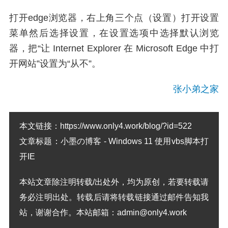
打开edge浏览器，右上角三个点（设置）打开设置
菜单然后选择设置，在设置选项中选择默认浏览
器，把“让 Internet Explorer 在 Microsoft Edge 中打
开网站”设置为“从不”。
张小弟之家
本文链接：
https://www.only4.work/blog/?id=522
文章标题：
小墨の博客 - Windows 11 使用vbs脚本打
开IE
本站文章除注明转载/出处外，均为原创，若要转载请
务必注明出处。转载后请将转载链接通过邮件告知我
站，谢谢合作。本站邮箱：admin@only4.work