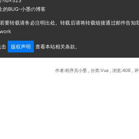
g/?id=523
个元素上的BUG-小墨の博客
，若要转载请务必注明出处。转载后请将转载链接通过邮件告知
work
点击
版权声明
查看本站相关条款。
作者:程序员小墨 , 分类:Vue , 浏览:408 , 评