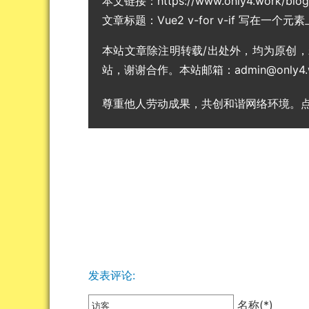
本文链接：
https://www.only4.work/blo
文章标题：
Vue2 v-for v-if 写在一
本站文章除注明转载/出处外，均为原创
站，谢谢合作。本站邮箱：admin@only4.
尊重他人劳动成果，共创和谐网络环境。
发表评论:
名称(*)