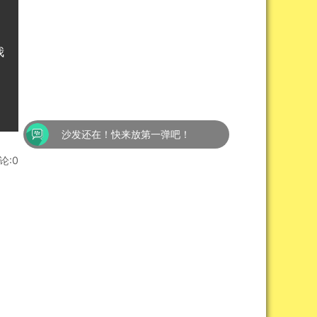
我
沙发还在！快来放第一弹吧！
论:0