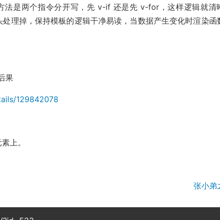
处理方法是两个指令分开写，先 v-if 还是先 v-for，这样逻辑就
好在数据源头处理掉，保持模板的逻辑干净易读，当数据产生变化时渲染函
么后果
etails/129842078
个元素上。
张小弟