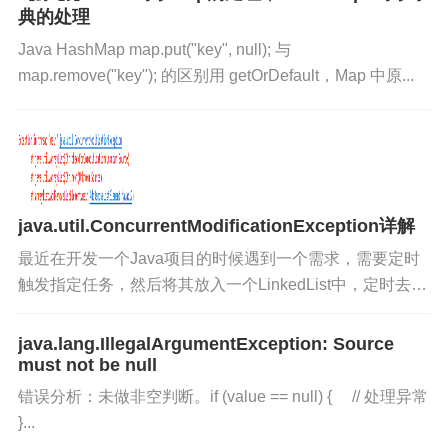
典的处理
版权声明
查看本站相关条款。
Java HashMap map.put("key", null); 与
map.remove("key"); 的区别用 getOrDefault，Map 中原...
版权声明：本文由
张小弟之家
发布，如需转载请注明出
处。
java.util.ConcurrentModificationException详解
最近在开发一个Java项目的时候遇到一个需求，需要定时
触发指定任务，然后将其放入一个LinkedList中，定时去查
询任务是否完成。然后我在写代码的时候就使用了Iterator
迭代器，但是从Linke...
java.lang.IllegalArgumentException: Source
must not be null
错误分析：未做非空判断。if (value == null) { // 处理异常
}...