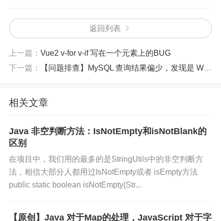
//将BigDecimal变量bigDecimal转换成字符串result
String result = String.valueOf(bigDecimal);
返回列表
上一篇：
Vue2 v-for v-if 写在一个元素上的BUG
张小弟之家
下一篇：
【问题排查】MySQL 查询结果偏少，发现是 WHERE 条件中 IN ("1" "2") 中间掉了逗号
本文链接：
https://www.only4.work/blog/?id=524
相关文章
文章标题：
小墨の博客 - Java 判断Double的小数点
后数字位数（有坑！不可以直接toString然后判断，
Java 非空判断方法：IsNotEmpty和isNotBlank的
可能为科学技术法表示）
区别
本站文章除注明转载/出处外，均为原创，若要转载请
在项目中，我们用的最多的是StringUtils中的非空判断方
法，相信大部分人都用过IsNotEmpty或者 isEmpty方法
务必注明出处。转载后请将转载链接通过邮件告知我
public static boolean isNotEmpty(Str...
站，谢谢合作。本站邮箱：admin@only4.work
尊重他人劳动成果，共创和谐网络环境。点击
【原创】Java 对于Map的处理，​JavaScript 对于字