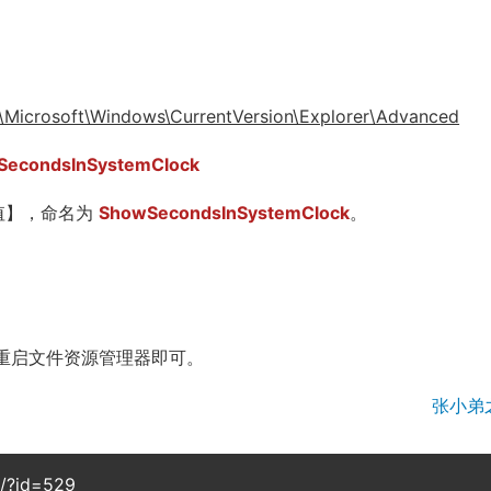
osoft\Windows\CurrentVersion\Explorer\Advanced
SecondsInSystemClock
)值】，命名为
ShowSecondsInSystemClock
。
器，重启文件资源管理器即可。
张小弟
g/?id=529