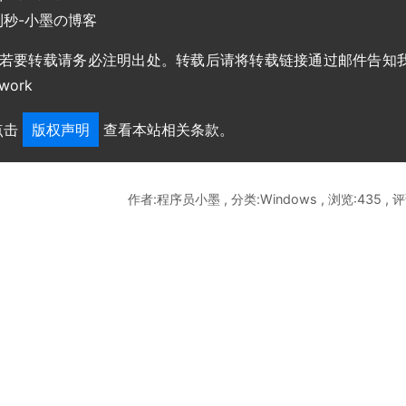
确到秒-小墨の博客
，若要转载请务必注明出处。转载后请将转载链接通过邮件告知
work
点击
版权声明
查看本站相关条款。
作者:程序员小墨 , 分类:Windows , 浏览:435 , 评