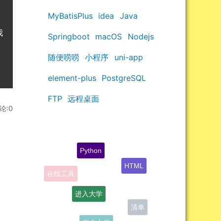
MyBatisPlus
idea
Java
我
Springboot
macOS
Nodejs
随便唠唠
小程序
uni-app
element-plus
PostgreSQL
FTP
远程桌面
论:0
Python
HTML
在线工具
进入大学
清单
高考之后