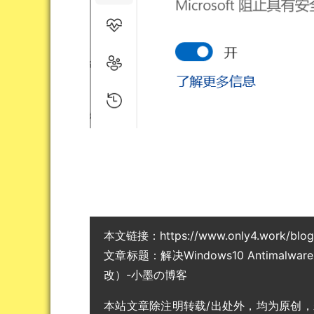
本文链接：
https://www.only4.work/blo
文章标题：
解决Windows10 Antimalw
改）-小墨の博客
本站文章除注明转载/出处外，均为原创