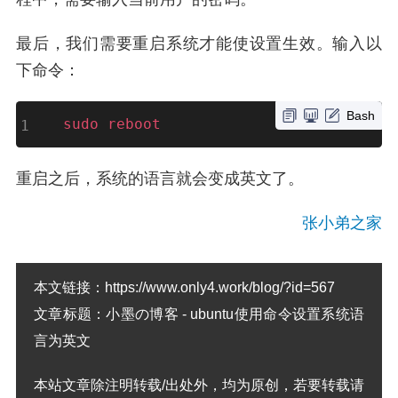
最后，我们需要重启系统才能使设置生效。输入以
下命令：
Bash
sudo
reboot
重启之后，系统的语言就会变成英文了。
张小弟之家
本文链接：
https://www.only4.work/blog/?id=567
文章标题：
小墨の博客 - ubuntu使用命令设置系统语
言为英文
本站文章除注明转载/出处外，均为原创，若要转载请