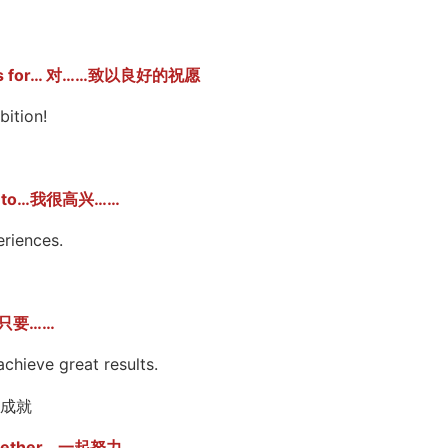
 for… 对……致以良好的祝愿
ition!
 to…我很高兴……
riences.
只要……
ieve great results.
成就
ther… 一起努力…