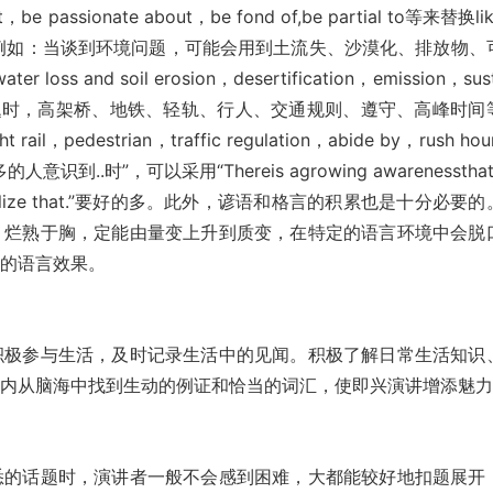
be passionate about，be fond of,be partial to等来替换li
汇。例如：当谈到环境问题，可能会用到土流失、沙漠化、排放物、
nd soil erosion，desertification，emission，sust
解决交通问题时，高架桥、地铁、轻轨、行人、交通规则、遵守、高峰时间
l，pedestrian，traffic regulation，abide by，rush hou
.时”，可以采用“Thereis agrowing awarenessthat
 realize that.”要好的多。此外，谚语和格言的积累也是十分必要
，烂熟于胸，定能由量变上升到质变，在特定的语言环境中会脱
到的语言效果。
极参与生活，及时记录生活中的见闻。积极了解日常生活知识
间内从脑海中找到生动的例证和恰当的词汇，使即兴演讲增添魅
的话题时，演讲者一般不会感到困难，大都能较好地扣题展开