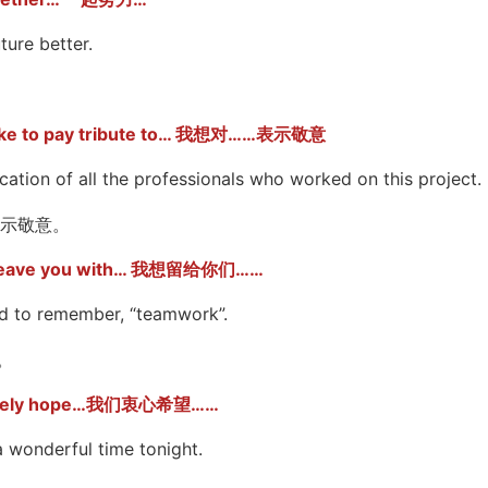
ure better.
。
to pay tribute to… 我想对……表示敬意
ation of all the professionals who worked on this project.
示敬意。
ve you with… 我想留给你们……
d to remember, “teamwork”.
。
ly hope…我们衷心希望……
wonderful time tonight.