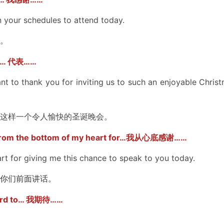
 your schedules to attend today.
。
… 代表……
 to thank you for inviting us to such an enjoyable Chris
这样一个令人愉快的圣诞晚会。
he bottom of my heart for…我从心底感谢……
t for giving me this chance to speak to you today.
你们前面讲话。
d to… 我期待……