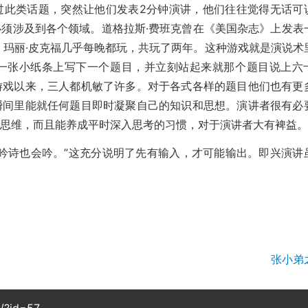
过此类话题，突然让他们发表2分钟演讲，他们往往觉得无话可
须涉及到各个领域。道格拉斯·费班克曾在《美国杂志》上发表
，玛丽·皮克福几乎每晚都玩，共玩了两年。这种游戏就是演说术
一张小纸条上写下一个题目，并立刻站起来就那个题目说上六
游戏以来，三人都机敏了许多。对于各式各样的题目他们也有更
瞬间里能就任何题目即时凝聚自己的知识和思想。演讲者很有必
的思维，而且能养成平时深入思考的习惯，对于演讲者大有裨益
诗也会吟。”这充分说明了先有输入，才可能输出。即兴演讲
张小弟