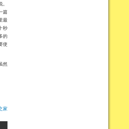
说。
一篇
里最
十秒
多的
要使
。
虽然
之家