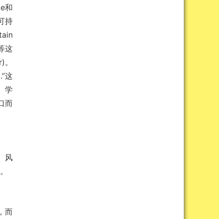
ke和
可持
ain
等这
r)。
.”这
的。学
口而
、风
力。
，而