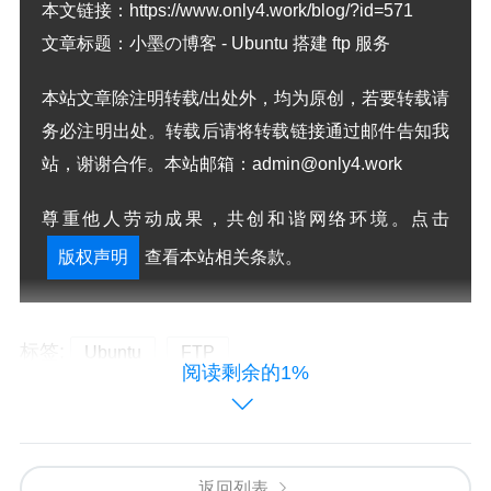
本文链接：
https://www.only4.work/blog/?id=571
文章标题：
小墨の博客 - Ubuntu 搭建 ftp 服务
本站文章除注明转载/出处外，均为原创，若要转载请
务必注明出处。转载后请将转载链接通过邮件告知我
站，谢谢合作。本站邮箱：admin@only4.work
尊重他人劳动成果，共创和谐网络环境。点击
版权声明
查看本站相关条款。
标签:
Ubuntu
FTP
阅读剩余的1%
版权声明：本文由
张小弟之家
发布，如需转载请注明出
处。
返回列表