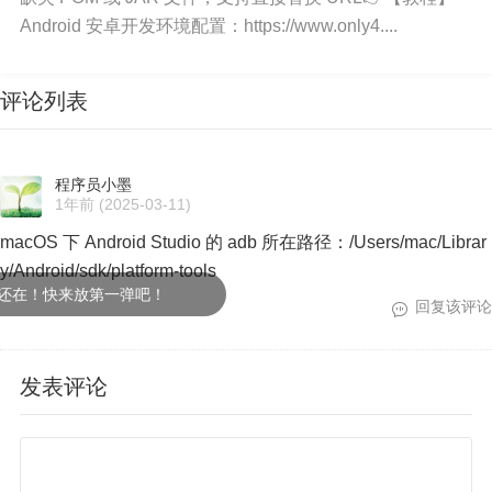
Android 安卓开发环境配置：https://www.only4....
评论列表
程序员小墨
配置 Gradle 镜像源：
1年前
(2025-03-11)
macOS 下 Android Studio 的 adb 所在路径：/Users/mac/Librar
配置此文件：
%USERPROFILE%\.gradle\init.grad
y/Android/sdk/platform-tools
le.kts
，具体可以参考这篇文章：
在！快来放第一弹吧！
回复该评论
Android 安卓开发 配置 Gradle 全局镜像源：
https://
www.only4.work/blog/?id=577
发表评论
接下来，随便创建个项目，如果没安装其他安全软
件的话，右下角可能会提示这个。我是直接安装一
个火绒，用魔法对抗魔法。大家也可以按照描述去