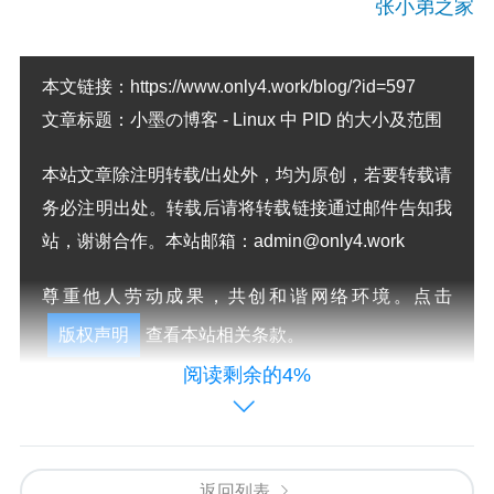
张小弟之家
本文链接：
https://www.only4.work/blog/?id=597
文章标题：
小墨の博客 - Linux 中 PID 的大小及范围
本站文章除注明转载/出处外，均为原创，若要转载请
务必注明出处。转载后请将转载链接通过邮件告知我
站，谢谢合作。本站邮箱：admin@only4.work
尊重他人劳动成果，共创和谐网络环境。点击
版权声明
查看本站相关条款。
阅读剩余的4%
标签:
Linux
版权声明：本文由
张小弟之家
发布，如需转载请注明出
返回列表